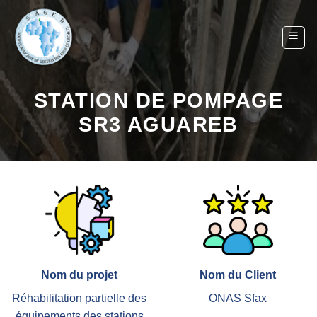
Skip
to
content
STATION DE POMPAGE
SR3 AGUAREB
Nom du projet
Nom du Client
Réhabilitation partielle des
ONAS Sfax
équipements des stations