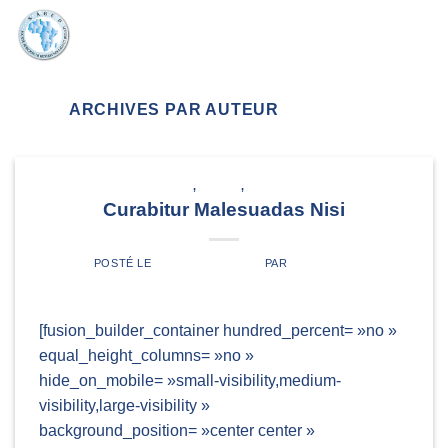
Skip
to
content
ARCHIVES PAR AUTEUR
ADMIN4455
NEWS
,
VIDEOS
,
WORLD
Curabitur Malesuadas Nisi
POSTÉ LE
3 NOVEMBRE 2014
PAR
ADMIN4455
[fusion_builder_container hundred_percent= »no »
equal_height_columns= »no »
hide_on_mobile= »small-visibility,medium-
visibility,large-visibility »
background_position= »center center »