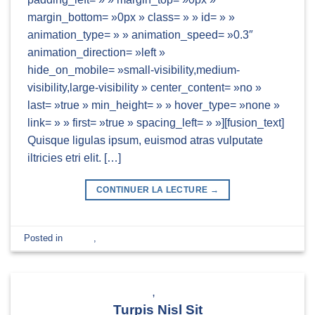
margin_bottom= »0px » class= » » id= » »
animation_type= » » animation_speed= »0.3″
animation_direction= »left »
hide_on_mobile= »small-visibility,medium-
visibility,large-visibility » center_content= »no »
last= »true » min_height= » » hover_type= »none »
link= » » first= »true » spacing_left= » »][fusion_text]
Quisque ligulas ipsum, euismod atras vulputate
iltricies etri elit. […]
CONTINUER LA LECTURE
→
Posted in
Design
,
News
Laissez un commentaire
NEWS
,
WORLD
Turpis Nisl Sit