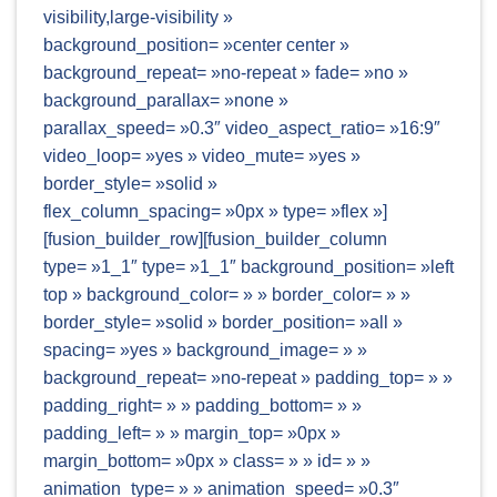
visibility,large-visibility »
background_position= »center center »
background_repeat= »no-repeat » fade= »no »
background_parallax= »none »
parallax_speed= »0.3″ video_aspect_ratio= »16:9″
video_loop= »yes » video_mute= »yes »
border_style= »solid »
flex_column_spacing= »0px » type= »flex »]
[fusion_builder_row][fusion_builder_column
type= »1_1″ type= »1_1″ background_position= »left
top » background_color= » » border_color= » »
border_style= »solid » border_position= »all »
spacing= »yes » background_image= » »
background_repeat= »no-repeat » padding_top= » »
padding_right= » » padding_bottom= » »
padding_left= » » margin_top= »0px »
margin_bottom= »0px » class= » » id= » »
animation_type= » » animation_speed= »0.3″