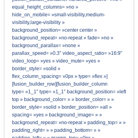
equal_height_columns= »no »
hide_on_mobile= »small-visibility,medium-
visibility,large-visibility »
background_position= »center center »
background_repeat= »no-repeat » fade= »no »
background_parallax= »none »
parallax_speed= »0.3″ video_aspect_ratio= »16:9″
video_loop= »yes » video_mute= »yes »
border_style= »solid »
flex_column_spacing= »0px » type= »flex »]
[fusion_builder_row][fusion_builder_column
type= »1_1″ type= »1_1″ background_position= »left
top » background_color= » » border_color= » »
border_style= »solid » border_position= »all »
spacing= »yes » background_image= » »
background_repeat= »no-repeat » padding_top= » »
padding_right= » » padding_bottom= » »
padding_left= » » margin_top= »0px »