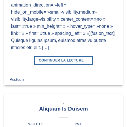
animation_direction= »left »
hide_on_mobile= »small-visibility,medium-
visibility,large-visibility » center_content= »no »
last= »true » min_height= » » hover_type= »none »
link= » » first= »true » spacing_left= » »][fusion_text]
Quisque ligulas ipsum, euismod atras vulputate
iltricies etri elit. […]
CONTINUER LA LECTURE
→
Posted in
News
,
World
Laissez un commentaire
DESIGN
,
WORLD
Aliquam Is Duisem
POSTÉ LE
10 OCTOBRE 2014
PAR
ADMIN4455