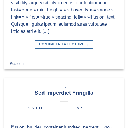
visibility,large-visibility » center_content= »no »
last= »true » min_height= » » hover_type= »none »
link= » » first= »true » spacing_left= » »][fusion_text]
Quisque ligulas ipsum, euismod atras vulputate
iltricies etri elit. […]
CONTINUER LA LECTURE
→
Posted in
News
,
Videos
,
World
Laissez un commentaire
DESIGN
,
NEWS
Sed Imperdiet Fringilla
POSTÉ LE
3 NOVEMBRE 2014
PAR
ADMIN4455
[fusion_builder_container hundred_percent= »no »