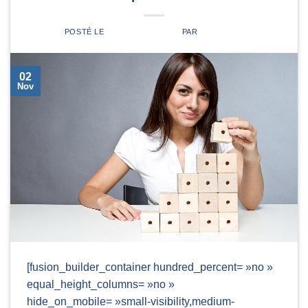
POSTÉ LE
2 NOVEMBRE 2014
PAR
ADMIN4455
02
Nov
[fusion_builder_container hundred_percent= »no »
equal_height_columns= »no »
hide_on_mobile= »small-visibility,medium-