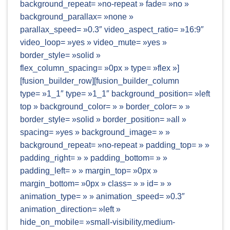
background_repeat= »no-repeat » fade= »no »
background_parallax= »none »
parallax_speed= »0.3″ video_aspect_ratio= »16:9″
video_loop= »yes » video_mute= »yes »
border_style= »solid »
flex_column_spacing= »0px » type= »flex »]
[fusion_builder_row][fusion_builder_column
type= »1_1″ type= »1_1″ background_position= »left
top » background_color= » » border_color= » »
border_style= »solid » border_position= »all »
spacing= »yes » background_image= » »
background_repeat= »no-repeat » padding_top= » »
padding_right= » » padding_bottom= » »
padding_left= » » margin_top= »0px »
margin_bottom= »0px » class= » » id= » »
animation_type= » » animation_speed= »0.3″
animation_direction= »left »
hide_on_mobile= »small-visibility,medium-