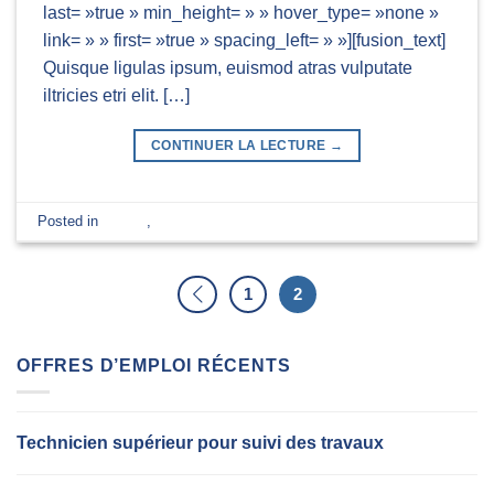
last= »true » min_height= » » hover_type= »none »
link= » » first= »true » spacing_left= » »][fusion_text]
Quisque ligulas ipsum, euismod atras vulputate
iltricies etri elit. […]
CONTINUER LA LECTURE
→
Posted in
Design
,
World
Laissez un commentaire
1
2
OFFRES D’EMPLOI RÉCENTS
Technicien supérieur pour suivi des travaux