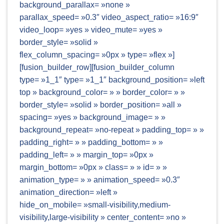
background_parallax= »none »
parallax_speed= »0.3″ video_aspect_ratio= »16:9″
video_loop= »yes » video_mute= »yes »
border_style= »solid »
flex_column_spacing= »0px » type= »flex »]
[fusion_builder_row][fusion_builder_column
type= »1_1″ type= »1_1″ background_position= »left
top » background_color= » » border_color= » »
border_style= »solid » border_position= »all »
spacing= »yes » background_image= » »
background_repeat= »no-repeat » padding_top= » »
padding_right= » » padding_bottom= » »
padding_left= » » margin_top= »0px »
margin_bottom= »0px » class= » » id= » »
animation_type= » » animation_speed= »0.3″
animation_direction= »left »
hide_on_mobile= »small-visibility,medium-
visibility,large-visibility » center_content= »no »